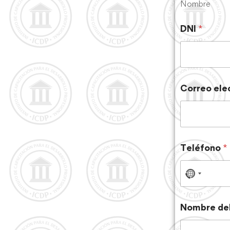
Nombre
DNI
*
Correo ele
Teléfono
*
N
o
c
Nombre del
o
u