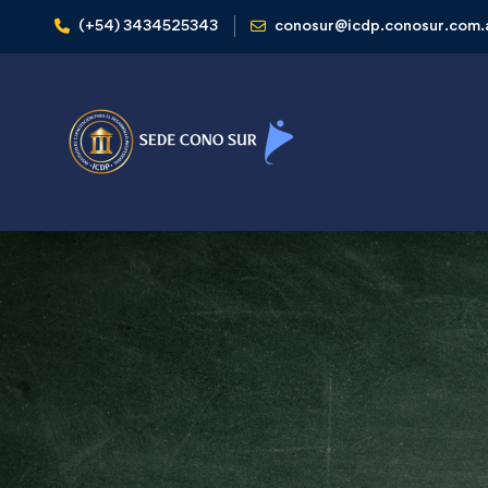
(+54) 3434525343
conosur@icdp.conosur.com.
diplomaturas