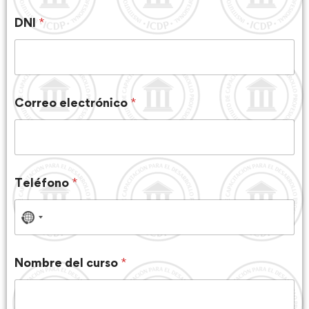
DNI
*
Correo electrónico
*
Teléfono
*
N
o
c
Nombre del curso
*
o
u